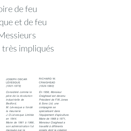
ire de feu
ue et de feu
Messieurs
 très impliqués
RICHARD W.
JOSEPH OSCAR
LÉVESQUE
CRAIGHEAD
(1901-1979)
(1924-1980)
Considéré comme le
En 1956, Monsieur
père de la révolution
Craighead est devenu
industrielle de
Président de F.W. Jones
Bedford,
& Sons Ltd, une
M. Lévesque a fondé
compagnie se
la meunerie
spécialisant dans
s
J.O.Lévesque Limitée
l’équipement d’apiculture.
en 1944.
Maire de 1968 à 1971,
Maire de 1961 à 1966,
Monsieur Craighead a
son administration fut
travaillé à différents
marquée par le
projets dont la création