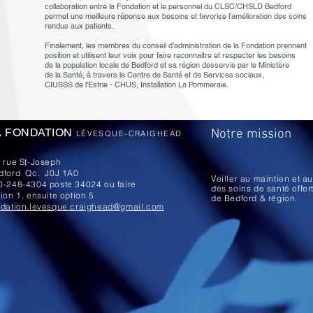
collaboration entre la Fondation et le personnel du CLSC/CHSLD Bedford
permet une meilleure réponse aux besoins et favorise l’amélioration des soins
rendus aux patients.
Finalement, les membres du conseil d’administration de la Fondation prennent
position et utilisent leur voix pour faire reconnaitre et respecter les besoins
de la population locale de Bedford et sa région desservie par le Ministère
de la Santé, à travers le Centre de Santé et de Services sociaux,
CIUSSS de l'Estrie - CHUS, Installation La Pommeraie.
A FONDATION
Notre mission
LÉVESQUE-CRAIGHEAD
, rue St-Joseph
dford Qc. J0J 1A0
Veiller au maintien et 
0-248-4304 poste 34024 ou faire
des soins de santé offert
ion 1, ensuite option 5
de Bedford & région.
ndation.levesque.craighead@gmail.com