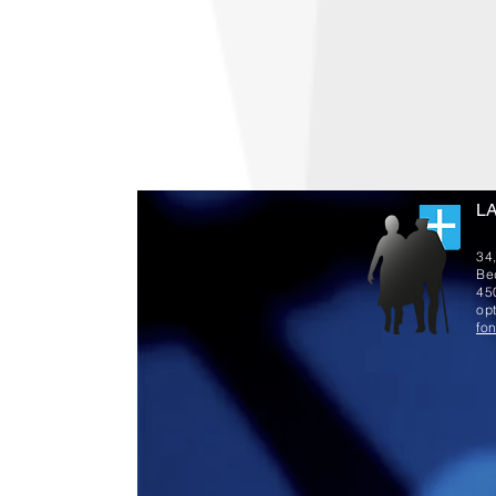
L
34
Be
45
opt
fo