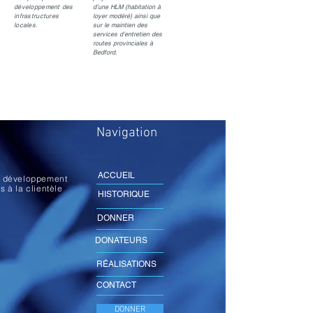
développement des
d’une HLM (habitation à
infrastructures
loyer modéré) ainsi que
locales.
sur le maintien des
services d’entretien des
routes provinciales à
Bedford.
Navigation
ACCUEIL
au développement
s à la clientèle
HISTORIQUE
DONNER
DONATEURS
RÉALISATIONS
CONTACT
DONNER