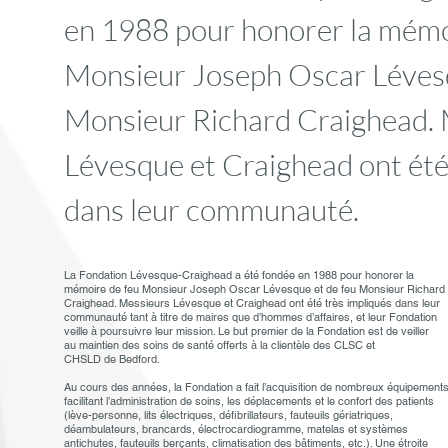
en 1988 pour honorer la mémo
Monsieur Joseph Oscar Lévesq
Monsieur Richard Craighead. 
Lévesque et Craighead ont été
dans leur communauté.
La Fondation Lévesque-Craighead a été fondée en 1988 pour honorer la
mémoire de feu Monsieur Joseph Oscar Lévesque et de feu Monsieur Richard
Craighead. Messieurs Lévesque et Craighead ont été très impliqués dans leur
communauté tant à titre de maires que d’hommes d’affaires, et leur Fondation
veille à poursuivre leur mission. Le but premier de la Fondation est de veiller
au maintien des soins de santé offerts à la clientèle des CLSC et
CHSLD de Bedford.
Au cours des années, la Fondation a fait l’acquisition de nombreux équipement
facilitant l’administration de soins, les déplacements et le confort des patients
(lève-personne, lits électriques, défibrillateurs, fauteuils gériatriques,
déambulateurs, brancards, électrocardiogramme, matelas et systèmes
antichutes, fauteuils berçants, climatisation des bâtiments, etc.). Une étroite