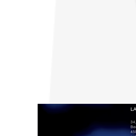
L
34
Be
45