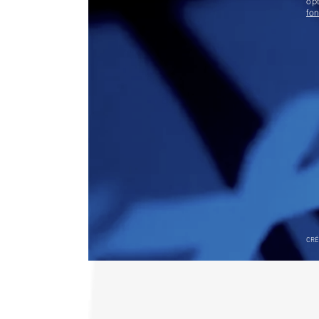
opt
fo
CRÉ