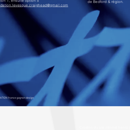
ion 1, ensuite option 5
de Bedford & région.
ndation.levesque.craighead@gmail.com
ATION france gagnon design
Création du site internet franc