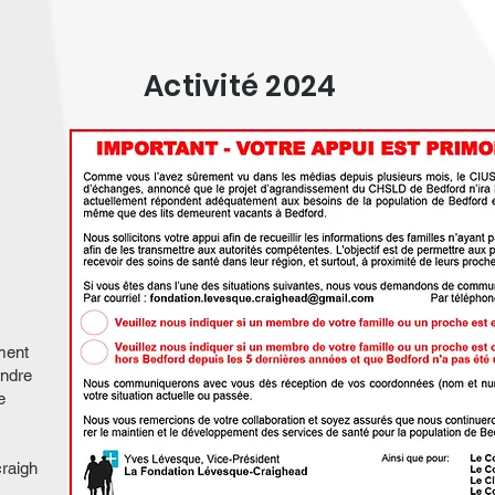
Activité 2024
ment
ondre
e
craigh