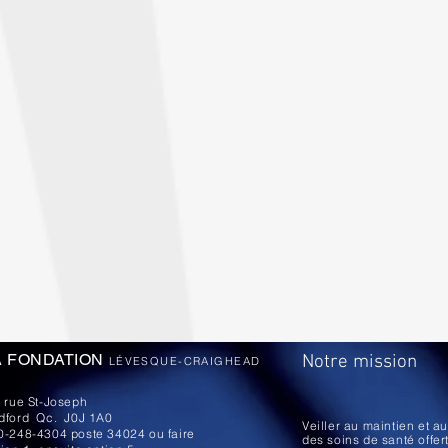
A FONDATION
Notre mission
LÉVESQUE-CRAIGHEAD
, rue St-Joseph
dford Qc. J0J 1A0
Veiller au maintien et 
0-248-4304 poste 34024 ou faire
des soins de santé offert