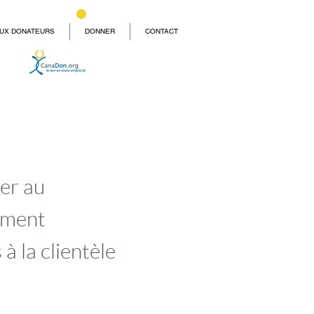
UX DONATEURS
DONNER
CONTACT
ler au
ement
 à la clientèle